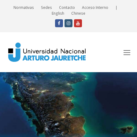
Normativas
Sedes
Contacto
Acceso Interno
|
English
Chinese
Facebook
Instagram
Youtube
O
Mo
M